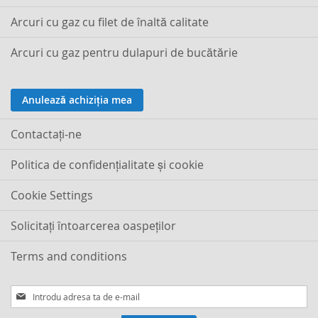
Arcuri cu gaz cu filet de înaltă calitate
Arcuri cu gaz pentru dulapuri de bucătărie
Anulează achiziția mea
Contactaţi-ne
Politica de confidențialitate și cookie
Cookie Settings
Solicitați întoarcerea oaspeților
Terms and conditions
Inscrieti-
va