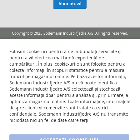
la
Abonați-vă
Buletinele
noastre
informative
Copyright © 2025 Sodemann Industrifjedre A/S. All rights reserved.
Folosim cookie-uri pentru a ne îmbunătăți serviciile și
pentru a vă oferi cea mai bună experiență de
cumpărături. În plus, cookie-urile sunt folosite pentru a
colecta informații în scopuri statistice pentru a măsura
traficul pe magazinul online. Pe baza acestor informații,
Sodemann Industrifjedre A/S nu vă poate identifica.
Sodemann Industrifjedre A/S colectează și stochează
aceste informații doar pentru a analiza și, prin urmare, a
optimiza magazinul online. Toate informațiile, informațiile
despre clienți și comenzile sunt tratate ca strict
confidențiale. Sodemann Industrifjedre A/S nu transmite
niciodată niciun fel de date către terți.
ACCEPTAȚI COOKIE-URI