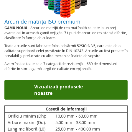
Arcuri de matriță ISO premium
GAMĂ NOUĂ
- Arcuri de matriță de cea mai înaltă calitate la un preț
avantajos! În această gamă veți găsi 7 tipuri de arcuri de rezistență diferite,
clasificate în funcție de culoare.
Toate arcurile sunt fabricate folosind sârmă 52SiCrNiV6, care este de o
calitate superioară celei prevăzute în DIN 10243. Arcurile au fost presate în
prealabil și prelucrate cu alice mecanice înainte de vopsire.
Avem în stoc toate cele 7 categorii de rezistență = 689 de dimensiuni
diferite în stoc, o gamă largă de calitate excepțională.
Vizualizați produsele
noastre
Casetă de informații
Orificiu minim (Dh):
10,00 mm - 63,00 mm
Arbore maxim (Dd):
5,00 mm - 38,00 mm
Lungime liberă (L0):
25,00 mm - 400,00 mm