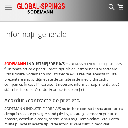
Mergeti
Cauta
Co
la
Continut
Informații generale
SODEMANN
INDUSTRIFJEDRE A/S
SODEMANN INDUSTRIFJEDRE A/S
furnizează articole pentru toate tipurile de întreprinderi și sectoare.
Prin urmare, Sodemann Industrifjedre A/S a realizat această scurtă
prezentare a activității legate de calitate și de mediu din cadrul
companiei. În cazul în care sunt necesare informații suplimentare, vă
stăm la dispoziție. Acorduri/contracte de preț etc.
Acorduri/contracte de preț etc.
SODEMANN INDUSTRIFJEDRE A/S nu încheie contracte sau acorduri cu
clienții în ceea ce privește condițiile legale care guvernează prețurile
noastre, acordurile-cadru, serviciile sau asigurarea calității etc. Există
multe puncte în aceste tipuri de acorduri care sunt în mod clar