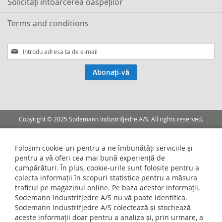
Solicitați întoarcerea oaspeților
Terms and conditions
Inscrieti-
va
la
Abonați-vă
Buletinele
noastre
informative
Copyright © 2025 Sodemann Industrifjedre A/S. All rights reserved.
Folosim cookie-uri pentru a ne îmbunătăți serviciile și
pentru a vă oferi cea mai bună experiență de
cumpărături. În plus, cookie-urile sunt folosite pentru a
colecta informații în scopuri statistice pentru a măsura
traficul pe magazinul online. Pe baza acestor informații,
Sodemann Industrifjedre A/S nu vă poate identifica.
Sodemann Industrifjedre A/S colectează și stochează
aceste informații doar pentru a analiza și, prin urmare, a