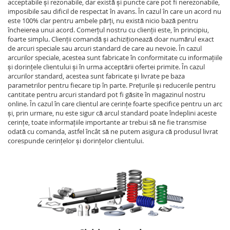
acceptabile și rezonabile, dar există și puncte care pot fi nerezonabile,
imposibile sau dificil de respectat în avans. În cazul în care un acord nu
este 100% clar pentru ambele părți, nu există nicio bază pentru
încheierea unui acord. Comerțul nostru cu clienții este, în principiu,
foarte simplu. Clienții comandă și achiziționează doar numărul exact
de arcuri speciale sau arcuri standard de care au nevoie. În cazul
arcurilor speciale, acestea sunt fabricate în conformitate cu informațiile
și dorințele clientului și în urma acceptării ofertei primite. În cazul
arcurilor standard, acestea sunt fabricate și livrate pe baza
parametrilor pentru fiecare tip în parte. Prețurile și reducerile pentru
cantitate pentru arcuri standard pot fi găsite în magazinul nostru
online. În cazul în care clientul are cerințe foarte specifice pentru un arc
și, prin urmare, nu este sigur că arcul standard poate îndeplini aceste
cerințe, toate informațiile importante ar trebui să ne fie transmise
odată cu comanda, astfel încât să ne putem asigura că produsul livrat
corespunde cerințelor și dorințelor clientului.