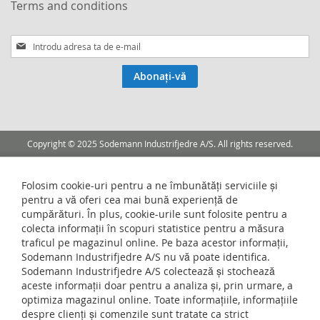
Terms and conditions
Inscrieti-
va
la
Abonați-vă
Buletinele
noastre
informative
Copyright © 2025 Sodemann Industrifjedre A/S. All rights reserved.
Folosim cookie-uri pentru a ne îmbunătăți serviciile și
pentru a vă oferi cea mai bună experiență de
cumpărături. În plus, cookie-urile sunt folosite pentru a
colecta informații în scopuri statistice pentru a măsura
traficul pe magazinul online. Pe baza acestor informații,
Sodemann Industrifjedre A/S nu vă poate identifica.
Sodemann Industrifjedre A/S colectează și stochează
aceste informații doar pentru a analiza și, prin urmare, a
optimiza magazinul online. Toate informațiile, informațiile
despre clienți și comenzile sunt tratate ca strict