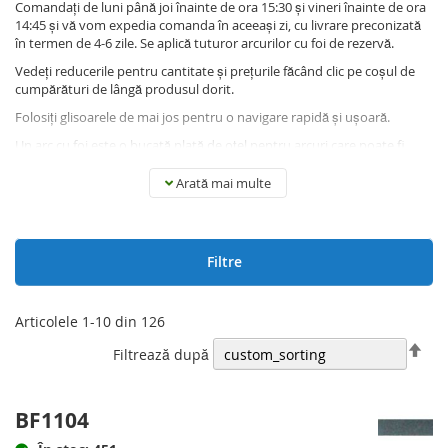
Comandați de luni până joi înainte de ora 15:30 și vineri înainte de ora
14:45 și vă vom expedia comanda în aceeași zi, cu livrare preconizată
în termen de 4-6 zile. Se aplică tuturor arcurilor cu foi de rezervă.
Vedeți reducerile pentru cantitate și prețurile făcând clic pe coșul de
cumpărături de lângă produsul dorit.
Folosiți glisoarele de mai jos pentru o navigare rapidă și ușoară.
Un arc cu foi este o bucată plată de oțel pentru arcuri care poate fi
modelată în toate variantele posibile. Gama noastră de arcuri cu foi
este formată din elemente destinate prototipării. Sortimentul este
Arată mai multe
împărțit în diferite lățimi și grosimi, astfel încât este posibil să se
comande dimensiuni diferite pentru încercări etc. Întreaga gamă are
aceeași lungime de 100 mm. Lungimi de până la 300 mm pot fi
furnizate la comandă specială.
Filtre
Dacă aveți un arc cu foaie pentru care doriți o ofertă, vă rugăm să
trimiteți un prototip sau să faceți un desen cu obiective adecvate.
Articolele
1
-
10
din
126
Seta
Filtrează după
des
BF1104