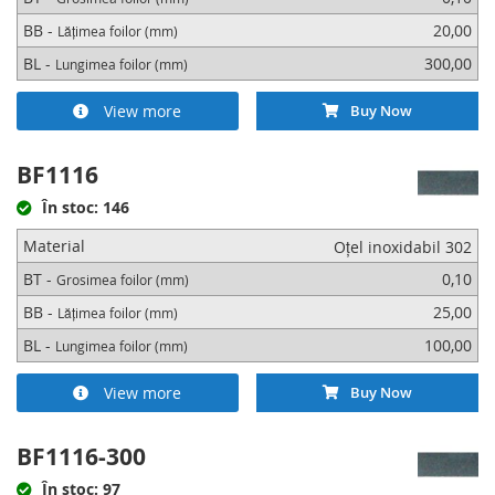
BB -
20,00
Lățimea foilor (mm)
BL -
300,00
Lungimea foilor (mm)
View more
Buy Now
BF1116
În stoc: 146
Material
Oțel inoxidabil 302
BT -
0,10
Grosimea foilor (mm)
BB -
25,00
Lățimea foilor (mm)
BL -
100,00
Lungimea foilor (mm)
View more
Buy Now
BF1116-300
În stoc: 97