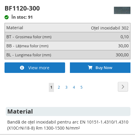
BF1120-300
În stoc: 91
Material
Oțel inoxidabil 302
BT -
0,10
Grosimea foilor (mm)
BB -
30,00
Lățimea foilor (mm)
BL -
300,00
Lungimea foilor (mm)
View more
Buy Now
Pagina
Pagin
Urmat
în
Pagina
Pagina
Pagina
Pagina
1
2
3
4
5
acest
moment
Material
cititi
Bandă de oțel inoxidabil pentru arc EN 10151-1.4310/1.4310
pagina
(X10CrNi18-8) Rm 1300-1500 N/mm²