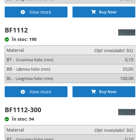
View more
Buy Now
BF1112
În stoc: 190
Material
Oțel inoxidabil 302
BT -
0,10
Grosimea foilor (mm)
BB -
20,00
Lățimea foilor (mm)
BL -
100,00
Lungimea foilor (mm)
View more
Buy Now
BF1112-300
În stoc: 94
Material
Oțel inoxidabil 302
BT -
0,10
Grosimea foilor (mm)