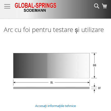
Mergeti
Cauta
Co
la
Continut
Arc cu foi pentru testare și utilizare
Accesați informațiile tehnice