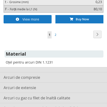
t -
0,23
Grosime (mm)
F -
80,10
Forță medie la L1 (N)
View more
Buy Now
Pagina
Pagin
Urmat
în
Pagina
1
2
acest
moment
Material
cititi
Oțel pentru arcuri DIN 1.1231
pagina
Arcuri de compresie
Arcuri de extensie
Arcuri cu gaz cu filet de înaltă calitate