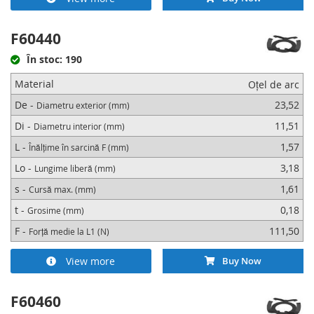
F60440
În stoc: 190
Material
Oțel de arc
De -
23,52
Diametru exterior (mm)
Di -
11,51
Diametru interior (mm)
L -
1,57
Înălțime în sarcină F (mm)
Lo -
3,18
Lungime liberă (mm)
s -
1,61
Cursă max. (mm)
t -
0,18
Grosime (mm)
F -
111,50
Forță medie la L1 (N)
View more
Buy Now
F60460