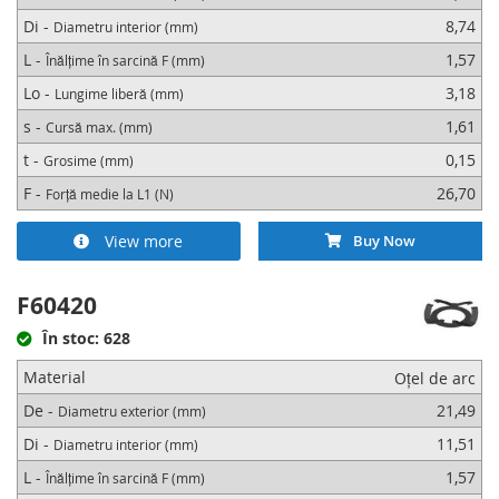
Di -
8,74
Diametru interior (mm)
L -
1,57
Înălțime în sarcină F (mm)
Lo -
3,18
Lungime liberă (mm)
s -
1,61
Cursă max. (mm)
t -
0,15
Grosime (mm)
F -
26,70
Forță medie la L1 (N)
View more
Buy Now
F60420
În stoc: 628
Material
Oțel de arc
De -
21,49
Diametru exterior (mm)
Di -
11,51
Diametru interior (mm)
L -
1,57
Înălțime în sarcină F (mm)