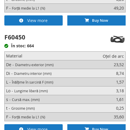
F -
49,20
Forță medie la L1 (N)
View more
Buy Now
F60450
În stoc: 664
Material
Oțel de arc
De -
23,52
Diametru exterior (mm)
Di -
8,74
Diametru interior (mm)
L -
1,57
Înălțime în sarcină F (mm)
Lo -
3,18
Lungime liberă (mm)
s -
1,61
Cursă max. (mm)
t -
0,25
Grosime (mm)
F -
35,60
Forță medie la L1 (N)
View more
Buy Now