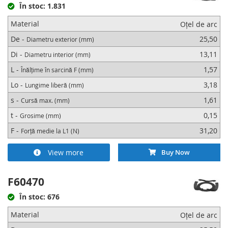
În stoc: 1.831
Material
Oțel de arc
De -
25,50
Diametru exterior (mm)
Di -
13,11
Diametru interior (mm)
L -
1,57
Înălțime în sarcină F (mm)
Lo -
3,18
Lungime liberă (mm)
s -
1,61
Cursă max. (mm)
t -
0,15
Grosime (mm)
F -
31,20
Forță medie la L1 (N)
View more
Buy Now
F60470
În stoc: 676
Material
Oțel de arc