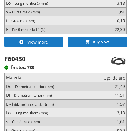
Lo -
3,18
Lungime liberă (mm)
s -
1,61
Cursă max. (mm)
t -
0,15
Grosime (mm)
F -
22,30
Forță medie la L1 (N)
View more
Buy Now
F60430
În stoc: 783
Material
Oțel de arc
De -
21,49
Diametru exterior (mm)
Di -
11,51
Diametru interior (mm)
L -
1,57
Înălțime în sarcină F (mm)
Lo -
3,18
Lungime liberă (mm)
s -
1,61
Cursă max. (mm)
t -
0,20
Grosime (mm)