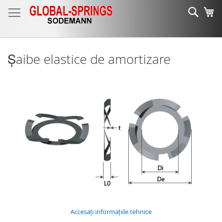
Mergeti
Cauta
Co
la
Continut
Șaibe elastice de amortizare
Accesați informațiile tehnice