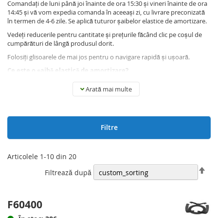
Comandați de luni până joi înainte de ora 15:30 și vineri înainte de ora
14:45 și vă vom expedia comanda în aceeași zi, cu livrare preconizată
în termen de 4-6 zile. Se aplică tuturor șaibelor elastice de amortizare.
Vedeți reducerile pentru cantitate și prețurile făcând clic pe coșul de
cumpărături de lângă produsul dorit.
Folosiți glisoarele de mai jos pentru o navigare rapidă și ușoară.
Ce este o șaibă elastică de amortizare?
Arată mai multe
Șaibele elastice de amortizare sunt utilizate atunci când este necesară
reducerea zgomotului și a vibrațiilor. Acest lucru se realizează prin
compensarea unui joc axial care poate apărea în structuri, cum ar fi, de
exemplu, prin rulmenți cu bile. Șaibele elastice de amortizare pot fi
Filtre
utilizate atunci când este necesară o cursă limitată a arcului.
Articolele
1
-
10
din
20
Seta
Filtrează după
des
F60400