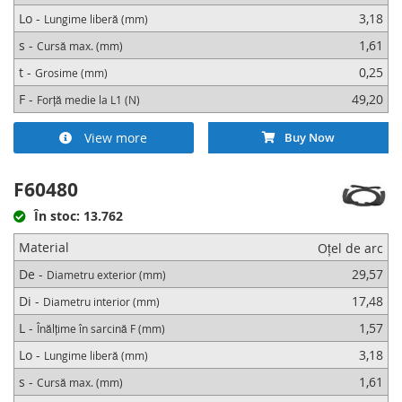
Lo -
3,18
Lungime liberă (mm)
s -
1,61
Cursă max. (mm)
t -
0,25
Grosime (mm)
F -
49,20
Forță medie la L1 (N)
View more
Buy Now
F60480
În stoc: 13.762
Material
Oțel de arc
De -
29,57
Diametru exterior (mm)
Di -
17,48
Diametru interior (mm)
L -
1,57
Înălțime în sarcină F (mm)
Lo -
3,18
Lungime liberă (mm)
s -
1,61
Cursă max. (mm)