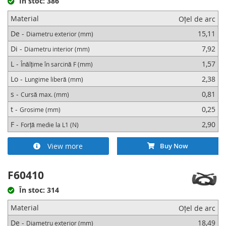
În stoc: 386
Material
Oțel de arc
De -
15,11
Diametru exterior (mm)
Di -
7,92
Diametru interior (mm)
L -
1,57
Înălțime în sarcină F (mm)
Lo -
2,38
Lungime liberă (mm)
s -
0,81
Cursă max. (mm)
t -
0,25
Grosime (mm)
F -
2,90
Forță medie la L1 (N)
View more
Buy Now
F60410
În stoc: 314
Material
Oțel de arc
De -
18,49
Diametru exterior (mm)