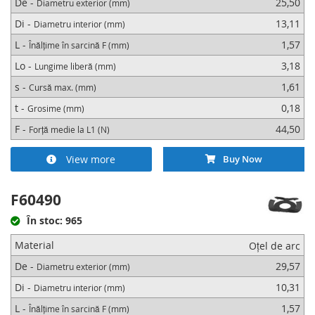
De -
25,50
Diametru exterior (mm)
Di -
13,11
Diametru interior (mm)
L -
1,57
Înălțime în sarcină F (mm)
Lo -
3,18
Lungime liberă (mm)
s -
1,61
Cursă max. (mm)
t -
0,18
Grosime (mm)
F -
44,50
Forță medie la L1 (N)
View more
Buy Now
F60490
În stoc: 965
Material
Oțel de arc
De -
29,57
Diametru exterior (mm)
Di -
10,31
Diametru interior (mm)
L -
1,57
Înălțime în sarcină F (mm)