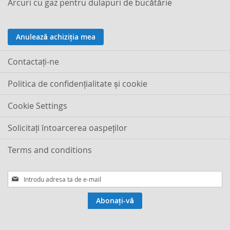
Arcuri cu gaz pentru dulapuri de bucătărie
Anulează achiziția mea
Contactaţi-ne
Politica de confidențialitate și cookie
Cookie Settings
Solicitați întoarcerea oaspeților
Terms and conditions
Inscrieti-
va
la
Abonați-vă
Buletinele
noastre
informative